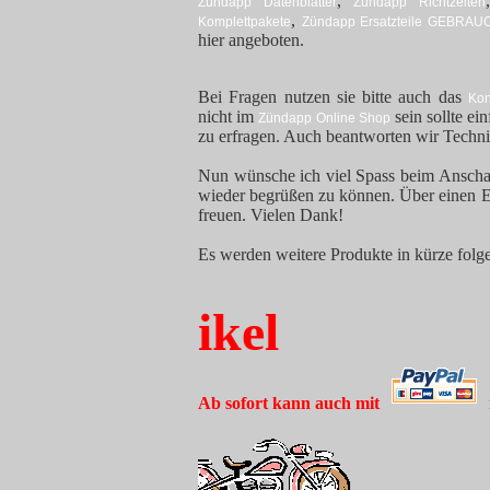
,
Zündapp Datenblätter
Zündapp Richtzeiten
,
Komplettpakete
Zündapp Ersatzteile GEBRAU
hier angeboten.
Bei Fragen nutzen sie bitte auch das
Kon
nicht im
sein sollte e
Zündapp Online Shop
zu erfragen. Auch beantworten wir Techn
Nun wünsche ich viel Spass beim Anschau
wieder begrüßen zu können. Über einen E
freuen. Vielen Dank!
Es werden weitere Produkte in kürze folg
lle Artikel
Ab sofort kann auch mit