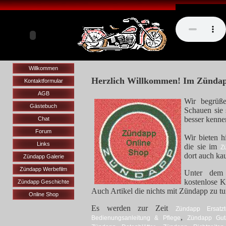
Willkommen
Herzlich Willkommen! Im Zündap
Kontaktformular
AGB
Wir begrüß
Gästebuch
Schauen sie 
besser kenne
Chat
Forum
Wir bieten h
Links
die sie im
Z
dort auch ka
Zündapp Galerie
Zündapp Werbefilm
Unter de
kostenlose K
Zündapp Geschichte
Auch Artikel die nichts mit Zündapp zu t
Online Shop
Es werden zur Zeit
Zündapp Ersatztei
,
Bedienungsanleitung & Pflege
Zündapp Gut