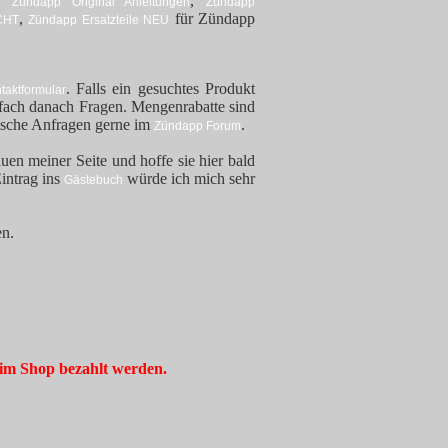
,
,
Zündapp Original Anleitungen
Zündapp
,
für Zündapp
CHT
Zündapp Ersatzteile NEU
. Falls ein gesuchtes Produkt
taktformular
infach danach Fragen. Mengenrabatte sind
ische Anfragen gerne im
.
Zündapp Forum
en meiner Seite und hoffe sie hier bald
intrag ins
würde ich mich sehr
Gästebuch
en.
im Shop bezahlt werden.