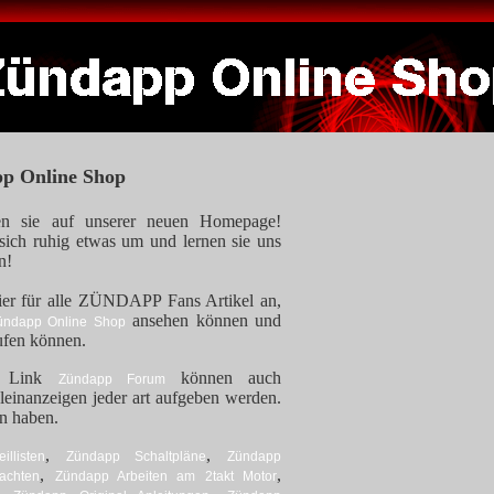
p Online Shop
en sie auf unserer neuen Homepage!
sich ruhig etwas um und lernen sie uns
n!
ier für alle ZÜNDAPP Fans Artikel an,
ansehen können und
ündapp Online Shop
ufen können.
m Link
können auch
Zündapp Forum
leinanzeigen jeder art aufgeben werden.
un haben.
,
,
llisten
Zündapp Schaltpläne
Zündapp
,
,
achten
Zündapp Arbeiten am 2takt Motor