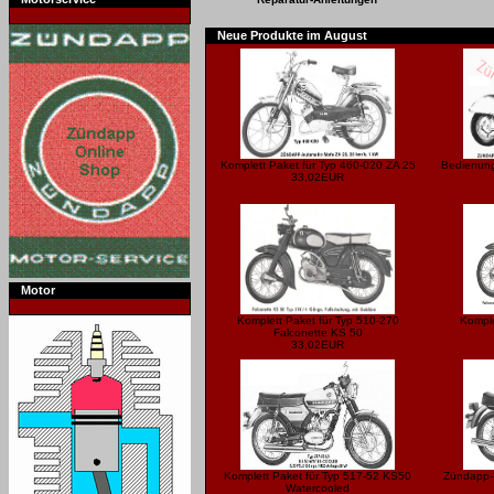
Neue Produkte im August
Komplett Paket für Typ 460-020 ZA 25
Bedienung
33,02EUR
Motor
Komplett Paket für Typ 510-270
Komple
Falconette KS 50
33,02EUR
Komplett Paket für Typ 517-52 KS50
Zündapp-E
Watercooled