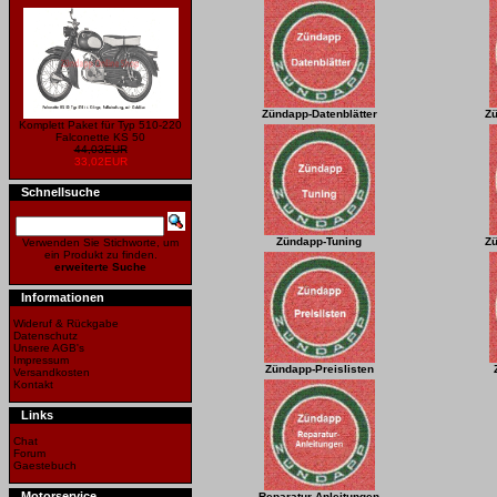
Zündapp-Datenblätter
Zü
Komplett Paket für Typ 510-220
Falconette KS 50
44,03EUR
33,02EUR
Schnellsuche
Zündapp-Tuning
Zü
Verwenden Sie Stichworte, um
ein Produkt zu finden.
erweiterte Suche
Informationen
Wideruf & Rückgabe
Datenschutz
Unsere AGB's
Impressum
Zündapp-Preislisten
Versandkosten
Kontakt
Links
Chat
Forum
Gaestebuch
Motorservice
Reparatur-Anleitungen