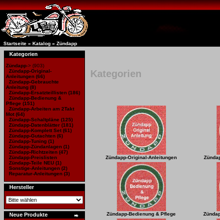
Startseite
»
Katalog
»
Zündapp
Kategorien
Zündapp
->
(903)
Zündapp-Original-
Kategorien
Anleitungen
(66)
Zündapp-Gebrauchte
Anleitung
(8)
Zündapp-Ersatzteillisten
(186)
Zündapp-Bedienung &
Pflege (151)
Zündapp-Arbeiten am 2Takt
Mot
(64)
Zündapp-Schaltpläne
(125)
Zündapp-Datenblätter
(181)
Zündapp-Komplett Set
(61)
Zündapp-Gutachten
(6)
Zündapp-Tuning
(1)
Zündapp-Zündanlagen
(1)
Zündapp-Richtzeiten
(47)
Zündapp-Preislisten
Zündapp-Original-Anleitungen
Zündap
Zündapp-Teile NEU
(1)
Sonstige-Anleitungen
(2)
Reparatur-Anleitungen
(3)
Hersteller
Zündapp-Bedienung & Pflege
Zündap
Neue Produkte