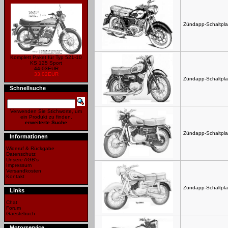
Zündapp-Schaltpla
Komplett Paket für Typ 521-10
KS 125 Sport
44,03EUR
33,02EUR
Zündapp-Schaltpla
Schnellsuche
Verwenden Sie Stichworte, um
ein Produkt zu finden.
erweiterte Suche
Zündapp-Schaltpla
Informationen
Wideruf & Rückgabe
Datenschutz
Unsere AGB's
Impressum
Versandkosten
Kontakt
Zündapp-Schaltpla
Links
Chat
Forum
Gaestebuch
Motorservice