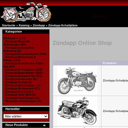
Startseite
»
Katalog
»
Zündapp
»
Zündapp-Schaltpläne
Kategorien
Zündapp
->
(903)
Zündapp-Original-
Zündapp Online Shop
Anleitungen
(66)
Zündapp-Gebrauchte
Anleitung
(8)
Zündapp-Ersatzteillisten
(186)
Zündapp-Bedienung &
Pflege (151)
Produkte+
Zündapp-Arbeiten am 2Takt
Mot
(64)
Zündapp-Schaltpläne
(125)
Zündapp-Datenblätter
(181)
Zündapp-Komplett Set
(61)
Zündapp-Gutachten
(6)
Zündapp-Schaltpla
Zündapp-Tuning
(1)
Zündapp-Zündanlagen
(1)
Zündapp-Richtzeiten
(47)
Zündapp-Preislisten
Zündapp-Teile NEU
(1)
Sonstige-Anleitungen
(2)
Reparatur-Anleitungen
(3)
Hersteller
Zündapp-Schaltpla
Neue Produkte