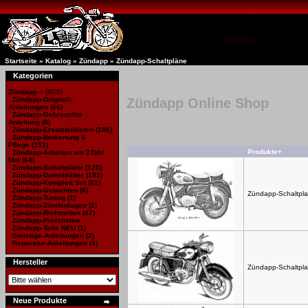
Startseite
»
Katalog
»
Zündapp
»
Zündapp-Schaltpläne
Kategorien
Zündapp
->
(903)
Zündapp-Original-
Zündapp Online Shop
Anleitungen
(66)
Zündapp-Gebrauchte
Anleitung
(8)
Zündapp-Ersatzteillisten
(186)
Zündapp-Bedienung &
Pflege (151)
Produkte+
Zündapp-Arbeiten am 2Takt
Mot
(64)
Zündapp-Schaltpläne
(125)
Zündapp-Datenblätter
(181)
Zündapp-Komplett Set
(61)
Zündapp-Gutachten
(6)
Zündapp-Schaltpla
Zündapp-Tuning
(1)
Zündapp-Zündanlagen
(1)
Zündapp-Richtzeiten
(47)
Zündapp-Preislisten
Zündapp-Teile NEU
(1)
Sonstige-Anleitungen
(2)
Reparatur-Anleitungen
(3)
Hersteller
Zündapp-Schaltpla
Neue Produkte