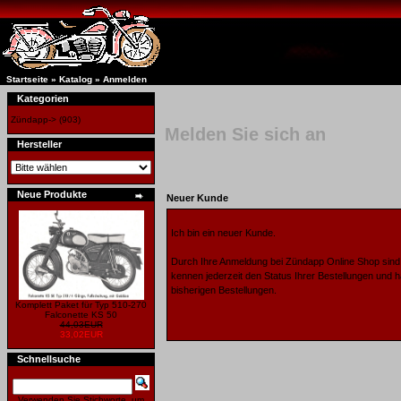
Startseite
»
Katalog
»
Anmelden
Kategorien
Zündapp->
(903)
Melden Sie sich an
Hersteller
Neue Produkte
Neuer Kunde
Ich bin ein neuer Kunde.
Durch Ihre Anmeldung bei Zündapp Online Shop sind S
kennen jederzeit den Status Ihrer Bestellungen und h
bisherigen Bestellungen.
Komplett Paket für Typ 510-270
Falconette KS 50
44,03EUR
33,02EUR
Schnellsuche
Verwenden Sie Stichworte, um