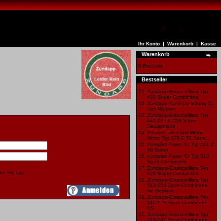
Ihr Konto
|
Warenkorb
|
Kasse
Warenkorb
0 Produkte
Bestseller
01.
Zündapp-Ersatzteilliste Typ
433 Super Combinette
02.
Zündapp-Tuninganleitung 50
ccm Motoren
03.
Zündapp-Ersatzteilliste Typ
441-01 L0 C50 Super
Deutschland
04.
Arbeiten am 2Takt Motor-
Motor Typ 278 C 50 Sport
05.
Komplett Paket für Typ 441 C
50 Super
06.
Komplett Paket für Typ 515
Sport Combinette
07.
Zündapp-Ersatzteilliste Typ
ken Sie
hier
429 Super Combinette
08.
Zündapp-Ersatzteilliste Typ
515-004 Sport-Combinette
mit Gebläse
09.
Zündapp-Ersatzteilliste Typ
510-171 Sport Combinette
KS
10.
Zündapp-Ersatzteilliste Typ
515-041 Sport-Combinette