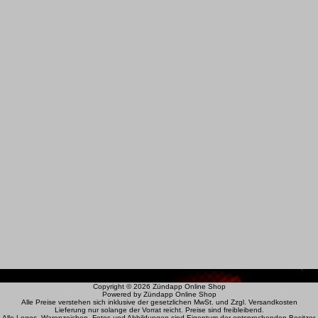
Copyright © 2026
Zündapp Online Shop
Powered by
Zündapp Online Shop
Alle Preise verstehen sich inklusive der gesetzlichen MwSt. und Zzgl. Versandkosten
Lieferung nur solange der Vorrat reicht. Preise sind freibleibend.
Alle Logos, Warenzeichen, Fotos und Abbildungen sind Eigentum der entsprechenden Besitzer.