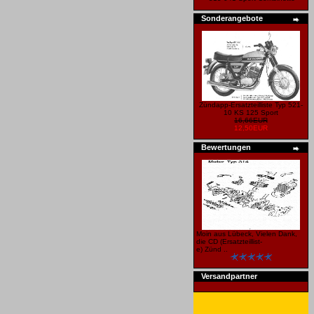
Sonderangebote
Zündapp-Ersatzteilliste Typ 521-
10 KS 125 Sport
16,66EUR
12,50EUR
Bewertungen
Moin aus Lübeck, Vielen Dank,
die CD (Ersatzteillist-
e) Zünd ..
Versandpartner