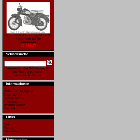
Komplett Paket für Typ 510-270
Falconette KS 50
44,03EUR
33,02EUR
Schnellsuche
Verwenden Sie Stichworte, um
ein Produkt zu finden.
erweiterte Suche
Informationen
Wideruf & Rückgabe
Datenschutz
Unsere AGB's
Impressum
Versandkosten
Kontakt
Links
Chat
Forum
Gaestebuch
Motorservice