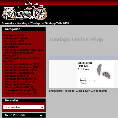
Startseite
»
Katalog
»
Zündapp
»
Zündapp-Teile NEU
Kategorien
Zündapp
->
(903)
Zündapp-Original-
Zündapp Online Shop
Anleitungen
(66)
Zündapp-Gebrauchte
Anleitung
(8)
Zündapp-Ersatzteillisten
(186)
Zündapp-Bedienung &
Pflege (151)
Zündapp-Arbeiten am 2Takt
Mot
(64)
Zündapp-Schaltpläne
(125)
Zündapp-Datenblätter
(181)
Zündapp-Komplett Set
(61)
Zündapp-Gutachten
(6)
Zündapp-Tuning
(1)
Zündapp-Zündanlagen
(1)
Zündapp-Richtzeiten
(47)
Zündapp-Preislisten
Zündapp-Teile NEU
(1)
Sonstige-Anleitungen
(2)
angezeigte Produkte:
1
bis
1
(von
1
insgesamt)
Reparatur-Anleitungen
(3)
Hersteller
Neue Produkte