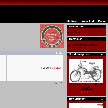
Ihr Konto
|
Warenkorb
|
Kasse
Warenkorb
0 Produkte
Bestseller
01.
Scheibenfeder-Limakeil
2x2,6mm
Preis
Sonderangebote
4,00EUR
3,00EUR
Seiten:
1
Komplett Paket für Typ 460-020
ZA 25
44,03EUR
33,02EUR
Bewertungen