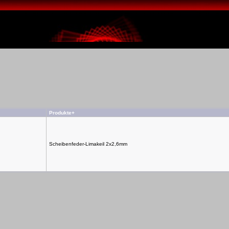
Produkte+
Scheibenfeder-Limakeil 2x2,6mm