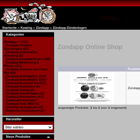
Startseite
»
Katalog
»
Zündapp
»
Zündapp-Zündanlagen
Kategorien
Zündapp
->
(903)
Zündapp-Original-
Zündapp Online Shop
Anleitungen
(66)
Zündapp-Gebrauchte
Anleitung
(8)
Zündapp-Ersatzteillisten
(186)
Zündapp-Bedienung &
Pflege (151)
Produkt
Zündapp-Arbeiten am 2Takt
Mot
(64)
Zündapp-Schaltpläne
(125)
Zündapp-Datenblätter
(181)
Zündapp-Komplett Set
(61)
Zündapp-Gutachten
(6)
Zündapp
Zündapp-Tuning
(1)
Zündapp-Zündanlagen
(1)
Zündapp-Richtzeiten
(47)
Zündapp-Preislisten
Zündapp-Teile NEU
(1)
Sonstige-Anleitungen
(2)
angezeigte Produkte:
1
bis
1
(von
1
insgesamt)
Reparatur-Anleitungen
(3)
Hersteller
Neue Produkte