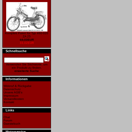
Komplett Paket für Typ 460-020
ZA 25
44,03EUR
33,02EUR
Schnellsuche
Verwenden Sie Stichworte, um
ein Produkt zu finden.
erweiterte Suche
Informationen
Wideruf & Rückgabe
Datenschutz
Unsere AGB's
Impressum
Versandkosten
Kontakt
Links
Chat
Forum
Gaestebuch
Motorservice