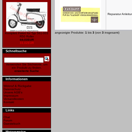
Reparatur Anleit
angezeigte Produkte:
1
bis
3
(von
3
insgesamt)
Komplett Paket für Typ 561-003
R50 Roller
44,03EUR
33,02EUR
Schnellsuche
Verwenden Sie Stichworte, um
ein Produkt zu finden.
erweiterte Suche
Informationen
Wideruf & Rückgabe
Datenschutz
Unsere AGB's
Impressum
Versandkosten
Kontakt
Links
Chat
Forum
Gaestebuch
Motorservice