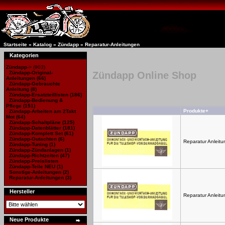
Startseite
»
Katalog
»
Zündapp
»
Reparatur-Anleitungen
Kategorien
Zündapp
->
(903)
Zündapp-Original-
Zündapp Online Shop
Anleitungen
(66)
Zündapp-Gebrauchte
Anleitung
(8)
Zündapp-Ersatzteillisten
(186)
Zündapp-Bedienung &
Pflege (151)
Produkte+
Zündapp-Arbeiten am 2Takt
Mot
(64)
Zündapp-Schaltpläne
(125)
Zündapp-Datenblätter
(181)
Zündapp-Komplett Set
(61)
Zündapp-Gutachten
(6)
Reparatur Anleitu
Zündapp-Tuning
(1)
Zündapp-Zündanlagen
(1)
Zündapp-Richtzeiten
(47)
Zündapp-Preislisten
Zündapp-Teile NEU
(1)
Sonstige-Anleitungen
(2)
Reparatur-Anleitungen
(3)
Hersteller
Reparatur Anleitu
Neue Produkte