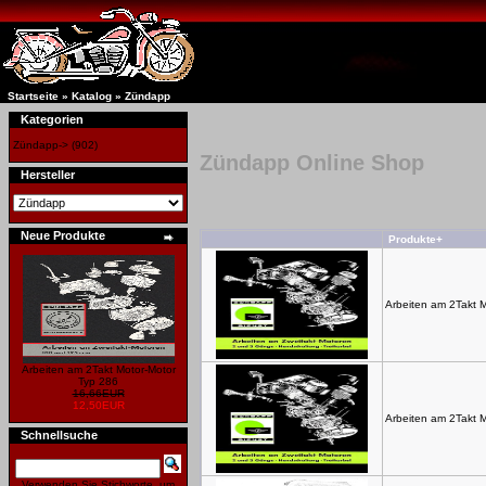
Startseite
»
Katalog
»
Zündapp
Kategorien
Zündapp->
(902)
Zündapp Online Shop
Hersteller
Neue Produkte
Produkte+
Arbeiten am 2Takt 
Arbeiten am 2Takt Motor-Motor
Typ 286
16,66EUR
12,50EUR
Arbeiten am 2Takt 
Schnellsuche
Verwenden Sie Stichworte, um