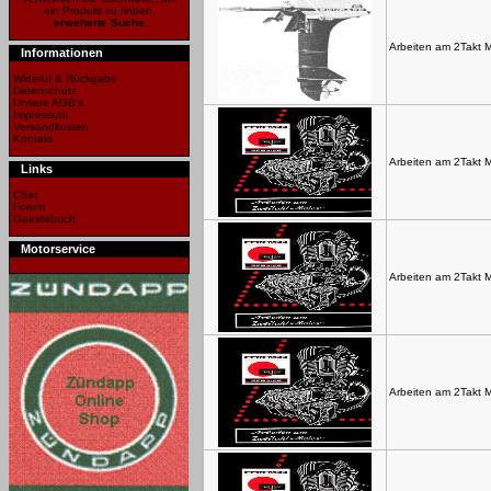
ein Produkt zu finden.
erweiterte Suche
Arbeiten am 2Takt 
Informationen
Wideruf & Rückgabe
Datenschutz
Unsere AGB's
Impressum
Versandkosten
Kontakt
Arbeiten am 2Takt 
Links
Chat
Forum
Gaestebuch
Motorservice
Arbeiten am 2Takt 
Arbeiten am 2Takt 