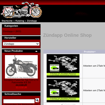
Startseite
»
Katalog
»
Zündapp
Kategorien
Zündapp->
(903)
Zündapp Online Shop
Hersteller
Neue Produkte
Produkte+
Arbeiten am 2Takt 
Komplett Paket für Typ 510-270
Falconette KS 50
44,03EUR
33,02EUR
Arbeiten am 2Takt 
Schnellsuche
Verwenden Sie Stichworte, um