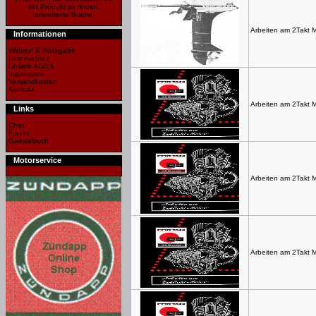
ein Produkt zu finden.
erweiterte Suche
Arbeiten am 2Takt 
Informationen
Wideruf & Rückgabe
Datenschutz
Unsere AGB's
Impressum
Versandkosten
Kontakt
Arbeiten am 2Takt 
Links
Chat
Forum
Gaestebuch
Motorservice
Arbeiten am 2Takt 
Arbeiten am 2Takt 