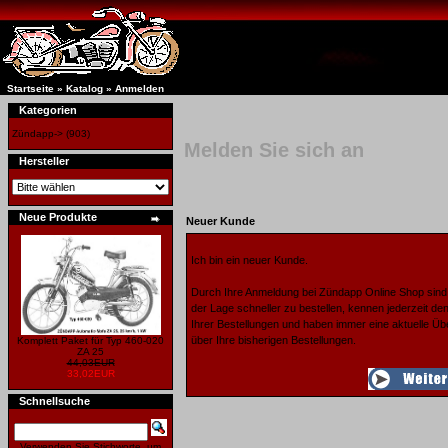
Startseite
»
Katalog
»
Anmelden
Kategorien
Zündapp->
(903)
Melden Sie sich an
Hersteller
Neue Produkte
Neuer Kunde
Ich bin ein neuer Kunde.
Durch Ihre Anmeldung bei Zündapp Online Shop sind 
der Lage schneller zu bestellen, kennen jederzeit de
Ihrer Bestellungen und haben immer eine aktuelle Üb
über Ihre bisherigen Bestellungen.
Komplett Paket für Typ 460-020
ZA 25
44,03EUR
33,02EUR
Schnellsuche
Verwenden Sie Stichworte, um