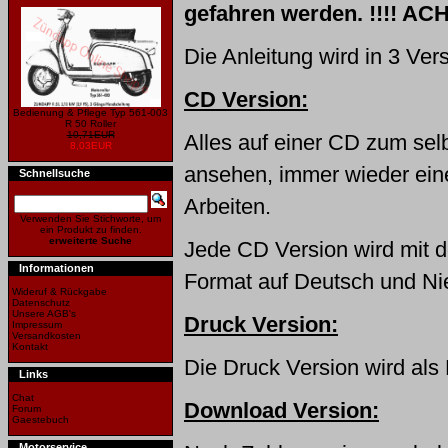
gefahren werden. !!!! AC
Die Anleitung wird in 3 Ve
CD Version:
Bedienung & Pflege Typ 561-003
R 50 Roller
10,71EUR
Alles auf einer CD zum sel
8,03EUR
ansehen, immer wieder ei
Schnellsuche
Arbeiten.
Verwenden Sie Stichworte, um
ein Produkt zu finden.
erweiterte Suche
Jede CD Version wird mit
Informationen
Format auf Deutsch und Nie
Wideruf & Rückgabe
Datenschutz
Unsere AGB's
Druck Version:
Impressum
Versandkosten
Kontakt
Die Druck Version wird als 
Links
Chat
Download Version:
Forum
Gaestebuch
Motorservice