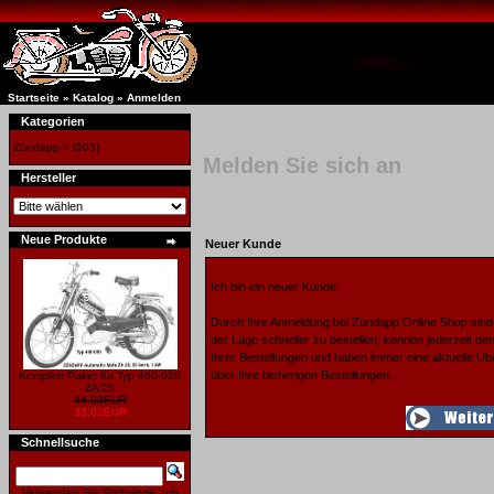
Startseite
»
Katalog
»
Anmelden
Kategorien
Zündapp->
(903)
Melden Sie sich an
Hersteller
Neue Produkte
Neuer Kunde
Ich bin ein neuer Kunde.
Durch Ihre Anmeldung bei Zündapp Online Shop sind 
der Lage schneller zu bestellen, kennen jederzeit de
Ihrer Bestellungen und haben immer eine aktuelle Üb
über Ihre bisherigen Bestellungen.
Komplett Paket für Typ 460-020
ZA 25
44,03EUR
33,02EUR
Schnellsuche
Verwenden Sie Stichworte, um