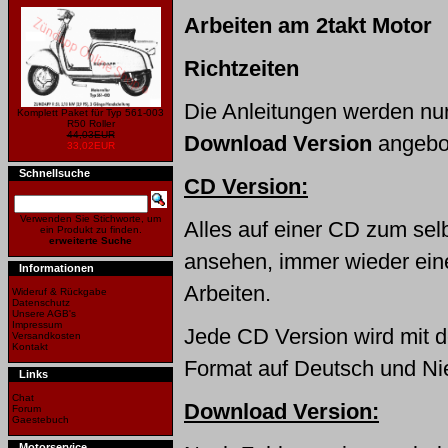
Arbeiten am 2takt Motor
Richtzeiten
Die Anleitungen werden nu
Komplett Paket für Typ 561-003
R50 Roller
44,03EUR
Download Version
angebo
33,02EUR
Schnellsuche
CD Version:
Verwenden Sie Stichworte, um
Alles auf einer CD zum sel
ein Produkt zu finden.
erweiterte Suche
ansehen, immer wieder ei
Informationen
Arbeiten.
Wideruf & Rückgabe
Datenschutz
Unsere AGB's
Impressum
Jede CD Version wird mit
Versandkosten
Kontakt
Format auf Deutsch und Nie
Links
Chat
Download Version:
Forum
Gaestebuch
Motorservice