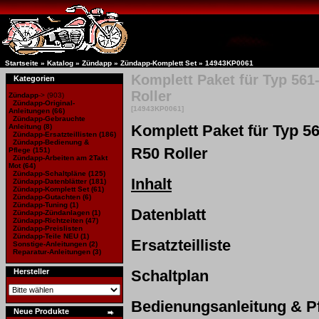
Startseite
»
Katalog
»
Zündapp
»
Zündapp-Komplett Set
»
14943KP0061
Komplett Paket für Typ 561
Kategorien
Roller
Zündapp
->
(903)
Zündapp-Original-
[14943KP0061]
Anleitungen
(66)
Zündapp-Gebrauchte
Komplett Paket für Typ 5
Anleitung
(8)
Zündapp-Ersatzteillisten
(186)
Zündapp-Bedienung &
R50 Roller
Pflege (151)
Zündapp-Arbeiten am 2Takt
Mot
(64)
Zündapp-Schaltpläne
(125)
Inhalt
Zündapp-Datenblätter
(181)
Zündapp-Komplett Set
(61)
Zündapp-Gutachten
(6)
Zündapp-Tuning
(1)
Datenblatt
Zündapp-Zündanlagen
(1)
Zündapp-Richtzeiten
(47)
Zündapp-Preislisten
Zündapp-Teile NEU
(1)
Ersatzteilliste
Sonstige-Anleitungen
(2)
Reparatur-Anleitungen
(3)
Hersteller
Schaltplan
Bedienungsanleitung & P
Neue Produkte