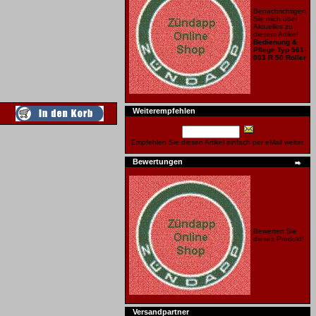
Benachrichtigen
Sie mich über
Aktuelles zu
diesem Artikel
Bedienung &
Pflege Typ 561-
003 R 50 Roller
Weiterempfehlen
Empfehlen Sie diesen Artikel einfach per eMail weiter.
Bewertungen
Bewerten Sie
dieses Produkt!
Versandpartner