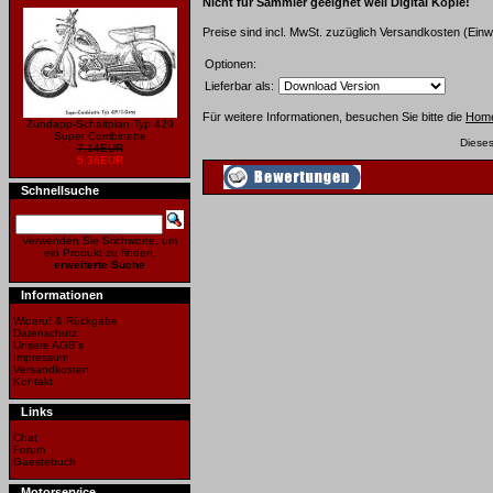
Nicht für Sammler geeignet weil Digital Kopie!
Preise sind incl. MwSt. zuzüglich Versandkosten (Einw
Optionen:
Lieferbar als:
Für weitere Informationen, besuchen Sie bitte die
Hom
Zündapp-Schaltplan Typ 429
Super Combinette
Diese
7,14EUR
5,36EUR
Schnellsuche
Verwenden Sie Stichworte, um
ein Produkt zu finden.
erweiterte Suche
Informationen
Wideruf & Rückgabe
Datenschutz
Unsere AGB's
Impressum
Versandkosten
Kontakt
Links
Chat
Forum
Gaestebuch
Motorservice