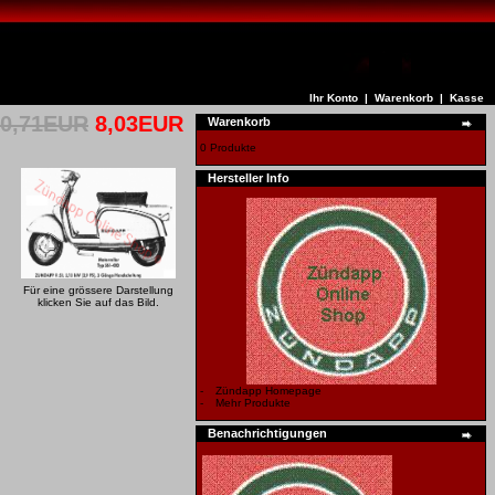
Ihr Konto
|
Warenkorb
|
Kasse
10,71EUR
8,03EUR
Warenkorb
0 Produkte
Hersteller Info
Für eine grössere Darstellung
klicken Sie auf das Bild.
-
Zündapp Homepage
-
Mehr Produkte
Benachrichtigungen