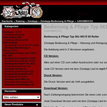
Startseite
»
Katalog
»
Zündapp
»
Zündapp-Bedienung & Pflege »
14943BE0151
Bedienung & Pflege Typ 561
Kategorien
[14943BE0151]
Zündapp
->
(903)
Zündapp-Original-
Bedienung & Pflege Typ 561-003 R 50 Roller
Anleitungen
(66)
Zündapp-Gebrauchte
Anleitung
(8)
Zündapp Bedienung & Pflege – Wartung und Reinigung
Zündapp-Ersatzteillisten
(186)
Zündapp-Bedienung &
Die Anleitung wird in 3 Versionen angeboten.
Pflege
(151)
Zündapp-Arbeiten am 2Takt
Mot
(64)
CD Version:
Zündapp-Schaltpläne
(125)
Zündapp-Datenblätter
(181)
Alles auf einer CD zum selber Ausdrucken oder nur a
Zündapp-Komplett Set
(61)
Zündapp-Gutachten
(6)
Zündapp-Tuning
(1)
Jede CD Version wird mit dem Zündapp Lied im
mp3
F
Zündapp-Zündanlagen
(1)
Zündapp-Richtzeiten
(47)
Druck Version:
Zündapp-Preislisten
Zündapp-Teile NEU
(1)
Die Druck Version wird als Heft ausgeliefert.
Sonstige-Anleitungen
(2)
Reparatur-Anleitungen
(3)
Download Version:
Hersteller
Nach Zahlungseingang bekommen Sie einen Link zum D
Jede Download Version wird mit dem Zündapp Lied im 
Neue Produkte