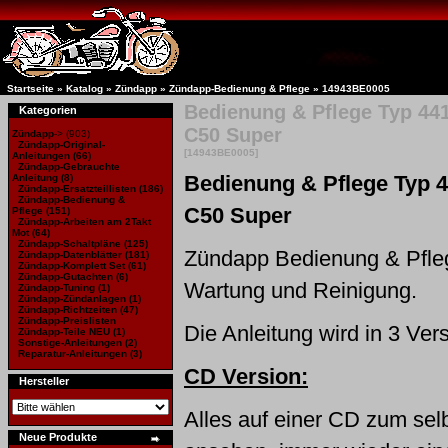
Startseite
»
Katalog
»
Zündapp
»
Zündapp-Bedienung & Pflege »
14943BE0005
Bedienung & Pflege Typ 44
Kategorien
C50 Super
Zündapp
->
(903)
Zündapp-Original-
[14943BE0005]
Anleitungen
(66)
Zündapp-Gebrauchte
Bedienung & Pflege Typ 4
Anleitung
(8)
Zündapp-Ersatzteillisten
(186)
Zündapp-Bedienung &
C50 Super
Pflege
(151)
Zündapp-Arbeiten am 2Takt
Mot
(64)
Zündapp-Schaltpläne
(125)
Zündapp Bedienung & Pfle
Zündapp-Datenblätter
(181)
Zündapp-Komplett Set
(61)
Zündapp-Gutachten
(6)
Wartung und Reinigung.
Zündapp-Tuning
(1)
Zündapp-Zündanlagen
(1)
Zündapp-Richtzeiten
(47)
Zündapp-Preislisten
Die Anleitung wird in 3 Ve
Zündapp-Teile NEU
(1)
Sonstige-Anleitungen
(2)
Reparatur-Anleitungen
(3)
CD Version:
Hersteller
Alles auf einer CD zum sel
Neue Produkte