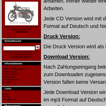
ansehen, immer wieder ei
Arbeiten.
Jede CD Version wird mit
Format auf Deutsch und Nie
Komplett Paket für Typ 510-220
Falconette KS 50
44,03EUR
33,02EUR
Druck Version:
Schnellsuche
Die Druck Version wird als 
Verwenden Sie Stichworte, um
ein Produkt zu finden.
Download Version:
erweiterte Suche
Informationen
Nach Zahlungseingang bek
Wideruf & Rückgabe
Datenschutz
zum Downloaden zugesende
Unsere AGB's
Impressum
Versandkosten
Version fallen keine Versa
Kontakt
Links
Jede Download Version wir
Chat
Forum
im mp3 Format auf Deutsch
Gaestebuch
Motorservice