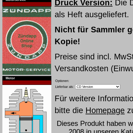
Druck Version:
Die D
als Heft ausgeliefert.
Nicht für Sammler ge
Kopie!
Preise sind incl. MwS
Versandkosten (Einwu
Motor
Optionen:
Lieferbar als:
Für weitere Informat
bitte die
Homepage
zu
Dieses Produkt haben wi
2008 in unseren Ka