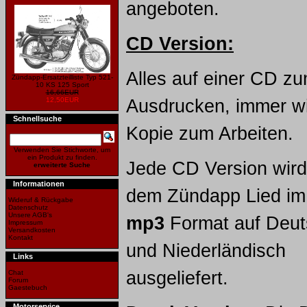
angeboten.
CD Version:
Alles auf einer CD zu
Zündapp-Ersatzteilliste Typ 521-
10 KS 125 Sport
16,66EUR
12,50EUR
Ausdrucken, immer w
Schnellsuche
Kopie zum Arbeiten.
Verwenden Sie Stichworte, um
ein Produkt zu finden.
Jede CD Version wird
erweiterte Suche
Informationen
dem Zündapp Lied im
Wideruf & Rückgabe
Datenschutz
Unsere AGB's
mp3
Format auf Deut
Impressum
Versandkosten
Kontakt
und Niederländisch
Links
ausgeliefert.
Chat
Forum
Gaestebuch
Motorservice