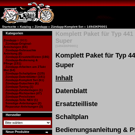
Startseite
»
Katalog
»
Zündapp
»
Zündapp-Komplett Set
»
14943KP0001
Komplett Paket für Typ 441
Kategorien
Super
Zündapp
->
(903)
Zündapp-Original-
[14943KP0001]
Anleitungen
(66)
Zündapp-Gebrauchte
Komplett Paket für Typ 4
Anleitung
(8)
Zündapp-Ersatzteillisten
(186)
Zündapp-Bedienung &
Super
Pflege (151)
Zündapp-Arbeiten am 2Takt
Mot
(64)
Zündapp-Schaltpläne
(125)
Inhalt
Zündapp-Datenblätter
(181)
Zündapp-Komplett Set
(61)
Zündapp-Gutachten
(6)
Zündapp-Tuning
(1)
Datenblatt
Zündapp-Zündanlagen
(1)
Zündapp-Richtzeiten
(47)
Zündapp-Preislisten
Zündapp-Teile NEU
(1)
Ersatzteilliste
Sonstige-Anleitungen
(2)
Reparatur-Anleitungen
(3)
Hersteller
Schaltplan
Bedienungsanleitung & P
Neue Produkte