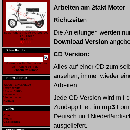
Arbeiten am 2takt Motor
Richtzeiten
Die Anleitungen werden nu
Bedienung & Pflege Typ 561-003
R 50 Roller
10,71EUR
Download Version
angebo
8,03EUR
Schnellsuche
CD Version:
Verwenden Sie Stichworte, um
Alles auf einer CD zum sel
ein Produkt zu finden.
erweiterte Suche
ansehen, immer wieder ei
Informationen
Arbeiten.
Wideruf & Rückgabe
Datenschutz
Unsere AGB's
Impressum
Jede CD Version wird mit 
Versandkosten
Kontakt
Zündapp Lied im
mp3
Form
Links
Deutsch und Niederländisc
Chat
Forum
Gaestebuch
ausgeliefert.
Motorservice