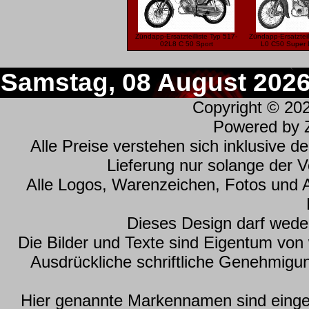
Zündapp-Ersatzteilliste Typ 517-
Zündapp-Ersatzteil
02L8 C 50 Sport
L0 C50 Super 
Samstag, 08 August 202
Copyright © 20
Powered by
Alle Preise verstehen sich inklusive 
Lieferung nur solange der Vo
Alle Logos, Warenzeichen, Fotos und 
Dieses Design darf wede
Die Bilder und Texte sind Eigentum vo
Ausdrückliche schriftliche Genehmig
Hier genannte Markennamen sind einget