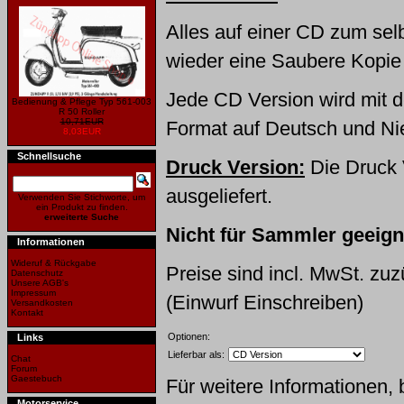
Alles auf einer CD zum se
wieder eine Saubere Kopie
Jede CD Version wird mit
Bedienung & Pflege Typ 561-003
R 50 Roller
10,71EUR
Format auf Deutsch und Nie
8,03EUR
Schnellsuche
Druck Version:
Die Druck 
ausgeliefert.
Verwenden Sie Stichworte, um
ein Produkt zu finden.
erweiterte Suche
Nicht für Sammler geeigne
Informationen
Wideruf & Rückgabe
Preise sind incl. MwSt. zu
Datenschutz
Unsere AGB's
Impressum
(Einwurf Einschreiben)
Versandkosten
Kontakt
Optionen:
Links
Lieferbar als:
Chat
Forum
Gaestebuch
Für weitere Informationen, 
Motorservice