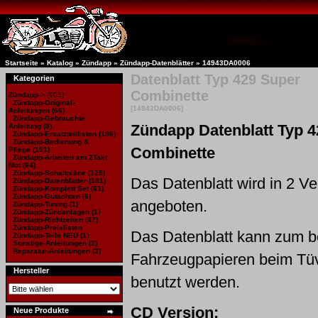
Startseite
»
Katalog
»
Zündapp
»
Zündapp-Datenblätter
»
14943DA0006
Datenblatt Typ 429 Super
Kategorien
Combinette
Zündapp
->
(903)
Zündapp-Original-
[14943DA0006]
Anleitungen
(66)
Zündapp-Gebrauchte
Zündapp Datenblatt Typ 
Anleitung
(8)
Zündapp-Ersatzteillisten
(186)
Zündapp-Bedienung &
Combinette
Pflege (151)
Zündapp-Arbeiten am 2Takt
Mot
(64)
Zündapp-Schaltpläne
(125)
Das Datenblatt wird in 2 V
Zündapp-Datenblätter
(181)
Zündapp-Komplett Set
(61)
Zündapp-Gutachten
(6)
angeboten.
Zündapp-Tuning
(1)
Zündapp-Zündanlagen
(1)
Zündapp-Richtzeiten
(47)
Zündapp-Preislisten
Das Datenblatt kann zum 
Zündapp-Teile NEU
(1)
Sonstige-Anleitungen
(2)
Reparatur-Anleitungen
(3)
Fahrzeugpapieren beim Tüv
Hersteller
benutzt werden.
CD Version:
Neue Produkte