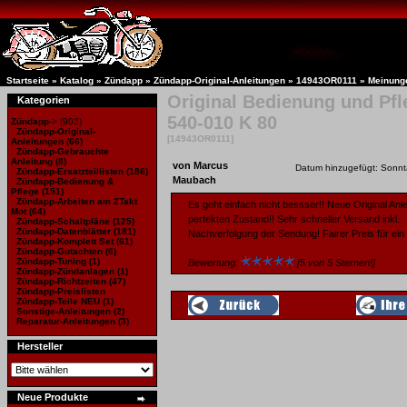
Startseite
»
Katalog
»
Zündapp
»
Zündapp-Original-Anleitungen
»
14943OR0111
»
Meinung
Original Bedienung und Pfl
Kategorien
540-010 K 80
Zündapp
->
(903)
Zündapp-Original-
[14943OR0111]
Anleitungen
(66)
Zündapp-Gebrauchte
Anleitung
(8)
von Marcus
Datum hinzugefügt: Sonnt
Zündapp-Ersatzteillisten
(186)
Maubach
Zündapp-Bedienung &
Pflege (151)
Zündapp-Arbeiten am 2Takt
Es geht einfach nicht bessser!! Neue Original Anle
Mot
(64)
perfekten Zustand!! Sehr schneller Versand inkl.
Zündapp-Schaltpläne
(125)
Zündapp-Datenblätter
(181)
Nachverfolgung der Sendung! Fairer Preis für ein O
Zündapp-Komplett Set
(61)
Zündapp-Gutachten
(6)
Zündapp-Tuning
(1)
Bewertung:
[5 von 5 Sternen!]
Zündapp-Zündanlagen
(1)
Zündapp-Richtzeiten
(47)
Zündapp-Preislisten
Zündapp-Teile NEU
(1)
Sonstige-Anleitungen
(2)
Reparatur-Anleitungen
(3)
Hersteller
Neue Produkte