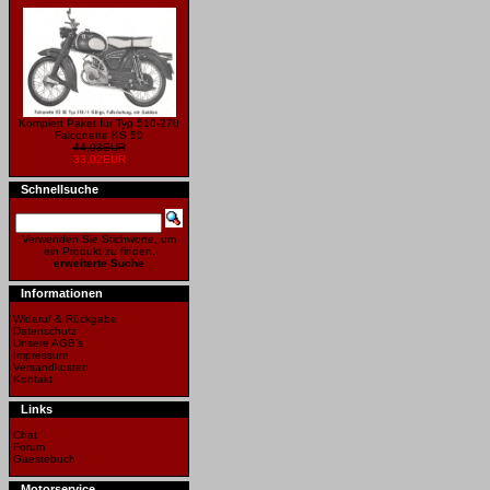
Komplett Paket für Typ 510-270
Falconette KS 50
44,03EUR
33,02EUR
Schnellsuche
Verwenden Sie Stichworte, um
ein Produkt zu finden.
erweiterte Suche
Informationen
Wideruf & Rückgabe
Datenschutz
Unsere AGB's
Impressum
Versandkosten
Kontakt
Links
Chat
Forum
Gaestebuch
Motorservice