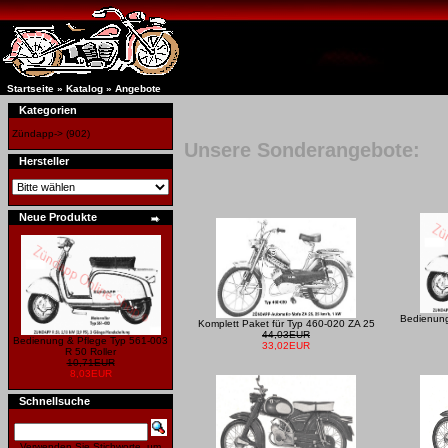
Startseite
»
Katalog
»
Angebote
Kategorien
Zündapp->
(902)
Unsere Sonderangebote:
Hersteller
Neue Produkte
Bedienung
Komplett Paket für Typ 460-020 ZA 25
44,03EUR
Bedienung & Pflege Typ 561-003
33,02EUR
R 50 Roller
10,71EUR
8,03EUR
Schnellsuche
Verwenden Sie Stichworte, um