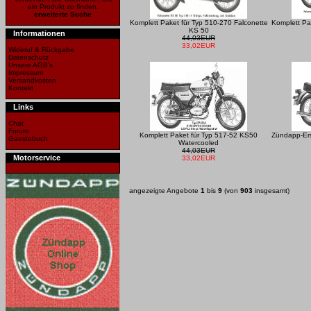
ein Produkt zu finden.
erweiterte Suche
Komplett Paket für Typ 510-270 Falconette
Komplett Pa
KS 50
Informationen
44,03EUR
33,02EUR
Wideruf & Rückgabe
Datenschutz
Unsere AGB's
Impressum
Versandkosten
Kontakt
Links
Chat
Forum
Komplett Paket für Typ 517-52 KS50
Zündapp-Ers
Gaestebuch
Watercooled
44,03EUR
Motorservice
33,02EUR
angezeigte Angebote
1
bis
9
(von
903
insgesamt)