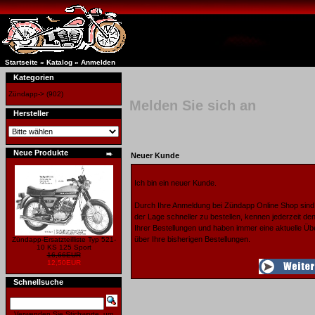
Startseite
»
Katalog
»
Anmelden
Kategorien
Zündapp->
(902)
Melden Sie sich an
Hersteller
Neue Produkte
Neuer Kunde
Ich bin ein neuer Kunde.
Durch Ihre Anmeldung bei Zündapp Online Shop sind 
der Lage schneller zu bestellen, kennen jederzeit de
Ihrer Bestellungen und haben immer eine aktuelle Üb
über Ihre bisherigen Bestellungen.
Zündapp-Ersatzteilliste Typ 521-
10 KS 125 Sport
16,66EUR
12,50EUR
Schnellsuche
Verwenden Sie Stichworte, um