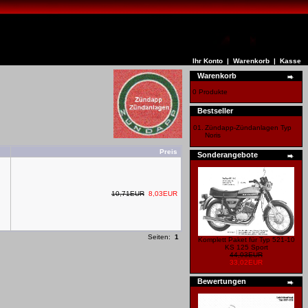
Ihr Konto
|
Warenkorb
|
Kasse
Warenkorb
0 Produkte
Bestseller
01.
Zündapp-Zündanlagen Typ
Noris
Preis
Sonderangebote
10,71EUR
8,03EUR
Seiten:
1
Komplett Paket für Typ 521-10
KS 125 Sport
44,03EUR
33,02EUR
Bewertungen