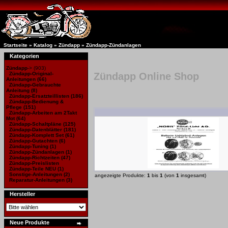
Startseite
»
Katalog
»
Zündapp
»
Zündapp-Zündanlagen
Kategorien
Zündapp
->
(903)
Zündapp-Original-
Zündapp Online Shop
Anleitungen
(66)
Zündapp-Gebrauchte
Anleitung
(8)
Zündapp-Ersatzteillisten
(186)
Zündapp-Bedienung &
Pflege (151)
Zündapp-Arbeiten am 2Takt
Mot
(64)
Zündapp-Schaltpläne
(125)
Zündapp-Datenblätter
(181)
Zündapp-Komplett Set
(61)
Zündapp-Gutachten
(6)
Zündapp-Tuning
(1)
Zündapp-Zündanlagen
(1)
Zündapp-Richtzeiten
(47)
Zündapp-Preislisten
Zündapp-Teile NEU
(1)
Sonstige-Anleitungen
(2)
angezeigte Produkte:
1
bis
1
(von
1
insgesamt)
Reparatur-Anleitungen
(3)
Hersteller
Neue Produkte