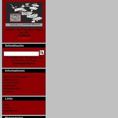
Arbeiten am 2Takt Motor-Motor
Typ 286
16,66EUR
12,50EUR
Schnellsuche
Verwenden Sie Stichworte, um
ein Produkt zu finden.
erweiterte Suche
Informationen
Wideruf & Rückgabe
Datenschutz
Unsere AGB's
Impressum
Versandkosten
Kontakt
Links
Chat
Forum
Gaestebuch
Motorservice