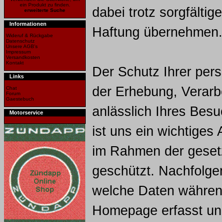
ein Produkt zu finden.
dabei trotz sorgfältige
erweiterte Suche
Informationen
Haftung übernehmen
Wideruf & Rückgabe
Datenschutz
Unsere AGB's
Impressum
Versandkosten
Kontakt
Der Schutz Ihrer pe
Links
der Erhebung, Verarb
Chat
Forum
Gaestebuch
anlässlich Ihres Bes
Motorservice
ist uns ein wichtiges
im Rahmen der gesetz
geschützt. Nachfolgen
welche Daten währen
Homepage erfasst und