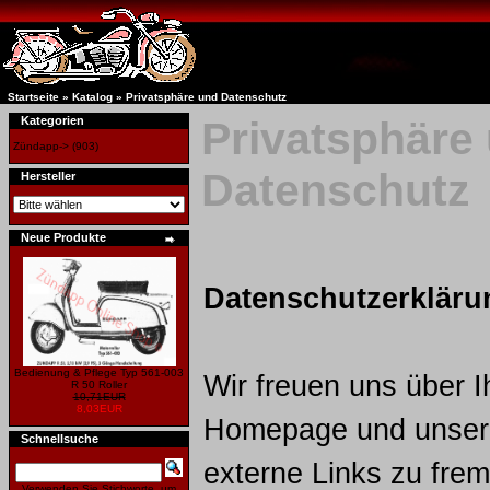
Startseite
»
Katalog
»
Privatsphäre und Datenschutz
Kategorien
Privatsphäre
Zündapp->
(903)
Datenschutz
Hersteller
Neue Produkte
Datenschutzerkläru
Bedienung & Pflege Typ 561-003
Wir freuen uns über I
R 50 Roller
10,71EUR
8,03EUR
Homepage und unser
Schnellsuche
externe Links zu fre
Verwenden Sie Stichworte, um