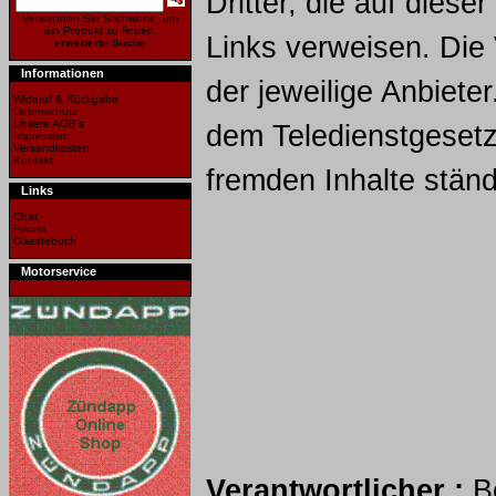
Dritter, die auf diese
Verwenden Sie Stichworte, um
ein Produkt zu finden.
Links verweisen. Die
erweiterte Suche
Informationen
der jeweilige Anbiete
Wideruf & Rückgabe
Datenschutz
Unsere AGB's
dem Teledienstgesetz n
Impressum
Versandkosten
Kontakt
fremden Inhalte ständ
Links
Chat
Forum
Gaestebuch
Motorservice
Verantwortlicher :
Be