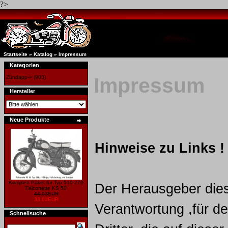
?>
Startseite
»
Katalog
»
Impressum
Kategorien
Impressum
Zündapp->
(903)
Hersteller
Neue Produkte
Hinweise zu Links !
Komplett Paket für Typ 510-270
Der Herausgeber dies
Falconette KS 50
44,03EUR
33,02EUR
Verantwortung ,für de
Schnellsuche