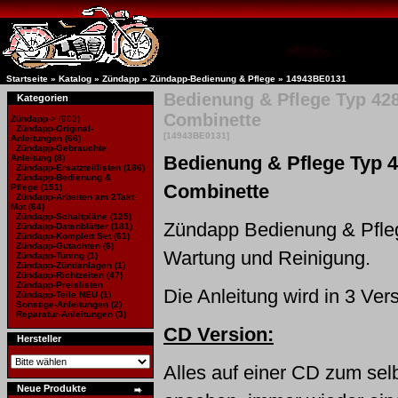
Startseite
»
Katalog
»
Zündapp
»
Zündapp-Bedienung & Pflege »
14943BE0131
Bedienung & Pflege Typ 42
Kategorien
Combinette
Zündapp
->
(903)
Zündapp-Original-
[14943BE0131]
Anleitungen
(66)
Zündapp-Gebrauchte
Bedienung & Pflege Typ 
Anleitung
(8)
Zündapp-Ersatzteillisten
(186)
Zündapp-Bedienung &
Combinette
Pflege
(151)
Zündapp-Arbeiten am 2Takt
Mot
(64)
Zündapp-Schaltpläne
(125)
Zündapp Bedienung & Pfle
Zündapp-Datenblätter
(181)
Zündapp-Komplett Set
(61)
Zündapp-Gutachten
(6)
Wartung und Reinigung.
Zündapp-Tuning
(1)
Zündapp-Zündanlagen
(1)
Zündapp-Richtzeiten
(47)
Zündapp-Preislisten
Die Anleitung wird in 3 Ve
Zündapp-Teile NEU
(1)
Sonstige-Anleitungen
(2)
Reparatur-Anleitungen
(3)
CD Version:
Hersteller
Alles auf einer CD zum sel
Neue Produkte