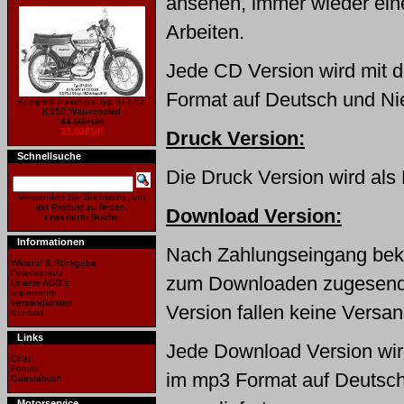
ansehen, immer wieder ei
Arbeiten.
Jede CD Version wird mit
Format auf Deutsch und Nie
Komplett Paket für Typ 517-52
KS50 Watercooled
44,03EUR
33,02EUR
Druck Version:
Schnellsuche
Die Druck Version wird als 
Verwenden Sie Stichworte, um
ein Produkt zu finden.
Download Version:
erweiterte Suche
Informationen
Nach Zahlungseingang bek
Wideruf & Rückgabe
Datenschutz
zum Downloaden zugesende
Unsere AGB's
Impressum
Versandkosten
Version fallen keine Versa
Kontakt
Links
Jede Download Version wir
Chat
Forum
im mp3 Format auf Deutsch
Gaestebuch
Motorservice